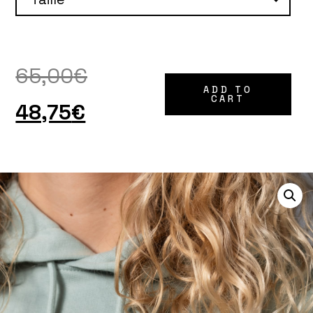
65,00
€
ADD TO
CART
48,75
€