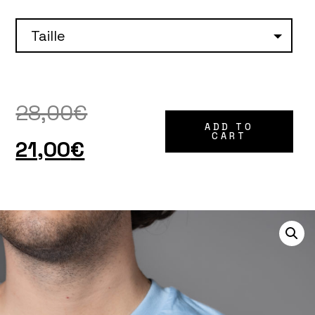
28,00
€
ADD TO
CART
21,00
€