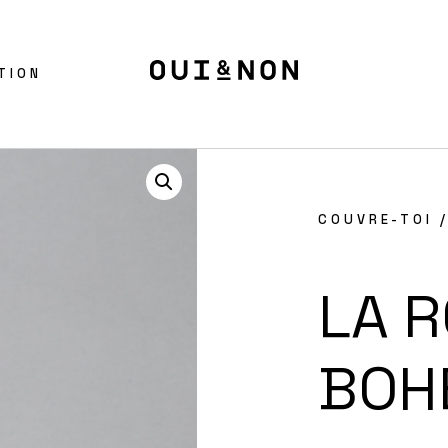
TION
COUVRE-TOI
/
LA 
BOH