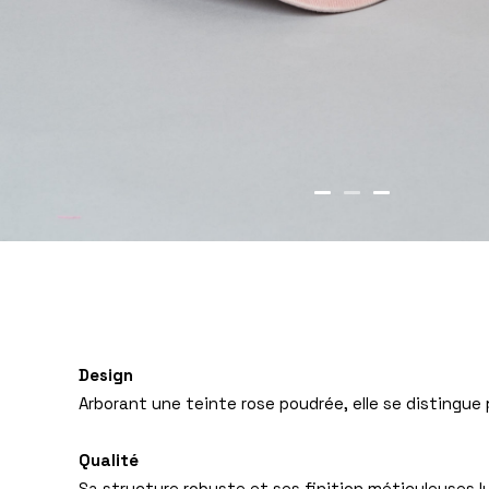
Design
Arborant une teinte rose poudrée, elle se distingue p
Qualité
Sa structure robuste et ses finition méticuleuses lu