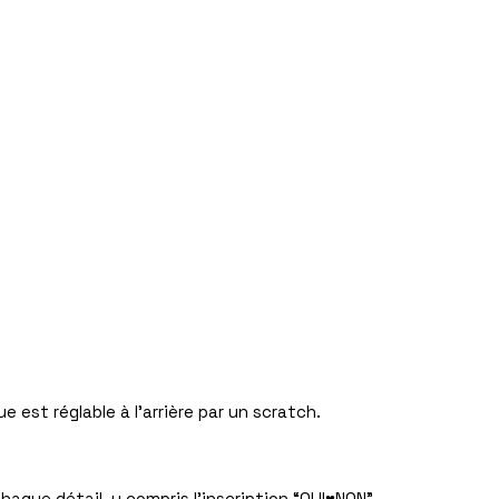
e est réglable à l’arrière par un scratch.
aque détail, y compris l’inscription “OUI♥NON”,