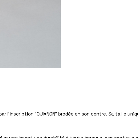
ar l’inscription “OUI♥NON” brodée en son centre. Sa taille uniqu
i garantissent une durabilité à toute épreuve, assurant que ch